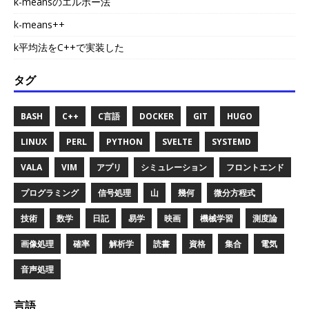
k-meansのエルボー法
k-means++
k平均法をC++で実装した
タグ
BASH
C++
C言語
DOCKER
GIT
HUGO
LINUX
PERL
PYTHON
SVELTE
SYSTEMD
VALA
VIM
アプリ
シミュレーション
フロントエンド
プログラミング
信号処理
山
幾何
微分方程式
技術
数学
日記
易学
映画
機械学習
測度論
画像処理
確率
解析学
読書
資格
集合
電気
音声処理
言語